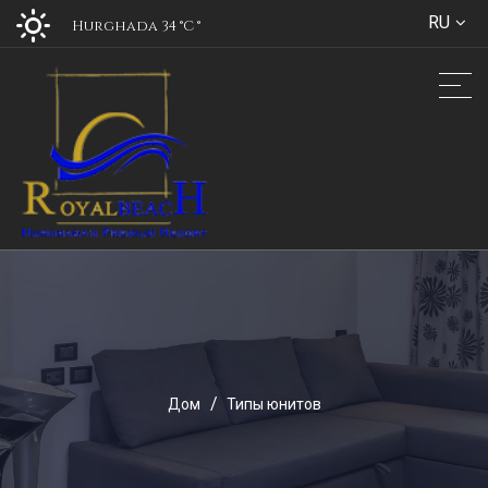
RU
Hurghada 34 °C
°
Дом
Типы юнитов